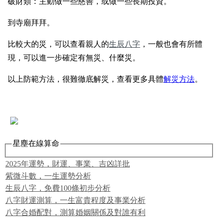
破財類：主動做一些慈善，或做一些長期投資。
到寺廟拜拜。
比較大的災，可以查看親人的
生辰八字
，一般也會有所體
現，可以進一步確定有無災、什麼災。
以上防範方法，很難徹底解災，查看更多具體
解災方法
。
星塵在線算命
2025年運勢，財運、事業、吉凶詳批
紫微斗數，一生運勢分析
生辰八字，免費100條初步分析
八字財運測算，一生富貴程度及事業分析
八字合婚配對，測算婚姻關係及對誰有利