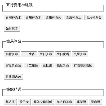
五行喜用神建議
喜用神為水
喜用神為木
喜用神為火
喜用神為土
喜用神為金
如何解災
簡易算命
稱骨算命
十二生肖
生日算命
生日密碼
九星算命
宮度算命法
十二星座
三世書
指紋算命
打噴嚏測吉凶
眼跳測吉凶
熱點精選
算八字
看子女
算與父母關係
年月日算命
事業運
看命運