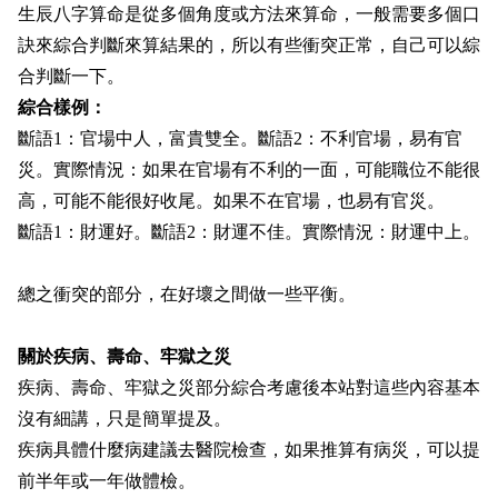
生辰八字算命是從多個角度或方法來算命，一般需要多個口
訣來綜合判斷來算結果的，所以有些衝突正常，自己可以綜
合判斷一下。
綜合樣例：
斷語1：官場中人，富貴雙全。斷語2：不利官場，易有官
災。實際情況：如果在官場有不利的一面，可能職位不能很
高，可能不能很好收尾。如果不在官場，也易有官災。
斷語1：財運好
。斷語
2：財運不佳
。
實際情況：財運中上。
總之衝突的部分，在好壞之間做一些平衡。
關於疾病、壽命、牢獄之災
疾病、壽命、牢獄之災部分綜合考慮後本站對這些內容基本
沒有細講，只是簡單提及。
疾病具體什麼病建議去醫院檢查，如果推算有病災，可以提
前半年或一年做體檢。