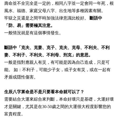
壽命並不全完全是一定的，相同八字並一定會同一年死，根
風水、福德、家庭父母八字、出生地等多種因素有關。
牢獄之災還是之間平時加強法律意識比較好。
斷語中
「防、易」需要極其注意。
一般情況就是有這個事情發生。
斷語中「克夫、克妻、克子、克夫、克母、不利
夫、不利
妻、不利子、不利夫、不利母、刑克
」的意思。
一般是指對應親人有災，有可能是因為自己造成，只是可
能。 如：不利子，可能少子女，或子女有災，或在一起有
矛盾或隱性傷害。
生辰八字算命是不是只要看本命就可以了？
需要結合大運來綜合來判斷，本命好壞只是基礎，大運好壞
才是關鍵，尤其是在30-50歲之間的大運很大程度影響您的
富貴程度。