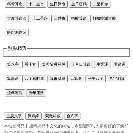
稱骨算命
十二生肖
生日算命
生日密碼
九星算命
宮度算命法
十二星座
三世書
指紋算命
打噴嚏測吉凶
眼跳測吉凶
熱點精選
算八字
看子女
算與父母關係
年月日算命
事業運
看命運
算壽命
八字看財運
算偏財運
ai算命
子平八字
八字測算
流年運程
流年運勢
生辰八字
算姻緣
紫微斗數
合八字
本站是研究中國傳統易學文化的網站，希望能幫助大家更好的了解和
學習傳統的易學。本站算命僅供娛樂參考，不可盲目迷信算命結果。