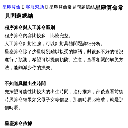
星塵算命

客服幫助

星塵算命常見問題總結
星塵算命常
見問題總結
程序算命與人工算命區別
程序算命內容比較多，比較完整。
人工算命針對性強，可以針對具體問題詳細分析。
星塵算命
除了少量特別難以接受的斷語，
對很多不好的情況
進行了預測
，希望可以提前預防、注意，查看相關的解災方
法，能夠減少你的損失。
不知道具體出生時間
先按照可能性比較大的出生時間，進行推算，然後查看前後
時辰算命結果如父母子女
等
信息，那個時辰比較准，就是那
個時辰。
星塵算命依據