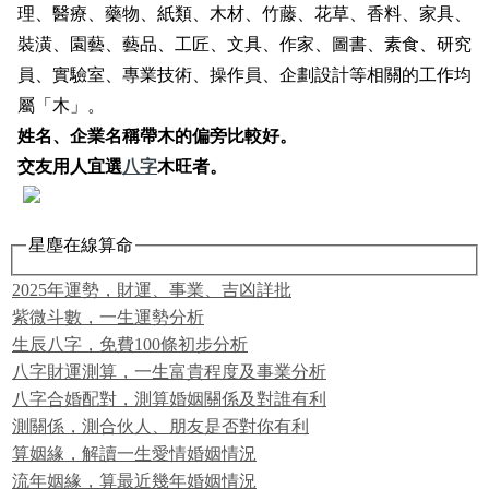
理、醫療、藥物、紙類、木材、竹藤、花草、香料、家具、
裝潢、園藝、藝品、工匠、文具、作家、圖書、素食、研究
員、實驗室、專業技術、操作員、企劃設計等相關的工作均
屬「木」。
姓名、企業名稱帶木的偏旁比較好。
交友用人宜選
八字
木旺者。
星塵在線算命
2025年運勢，財運、事業、吉凶詳批
紫微斗數，一生運勢分析
生辰八字，免費100條初步分析
八字財運測算，一生富貴程度及事業分析
八字合婚配對，測算婚姻關係及對誰有利
測關係，測合伙人、朋友是否對你有利
算姻緣，解讀一生愛情婚姻情況
流年姻緣，算最近幾年婚姻情況