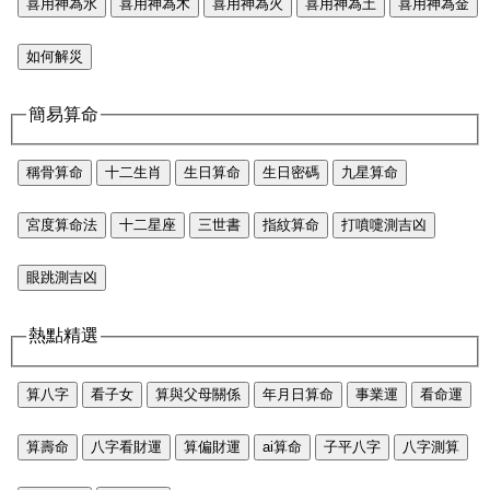
喜用神為水
喜用神為木
喜用神為火
喜用神為土
喜用神為金
如何解災
簡易算命
稱骨算命
十二生肖
生日算命
生日密碼
九星算命
宮度算命法
十二星座
三世書
指紋算命
打噴嚏測吉凶
眼跳測吉凶
熱點精選
算八字
看子女
算與父母關係
年月日算命
事業運
看命運
算壽命
八字看財運
算偏財運
ai算命
子平八字
八字測算