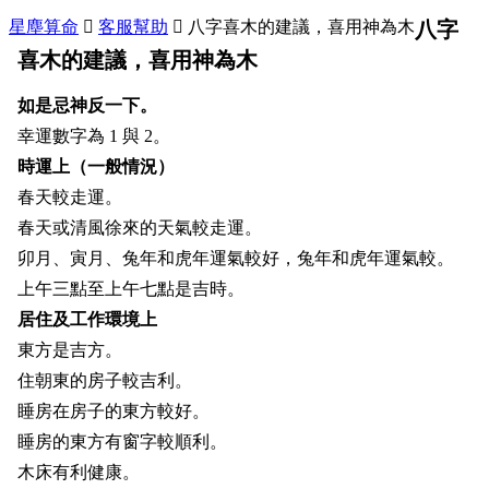
星塵算命

客服幫助

八字喜木的建議，喜用神為木
八字
喜木的建議，喜用神為木
如是忌神反一下。
幸運數字為 1 與 2。
時運上
（一般情況）
春天較走運。
春天或清風徐來的天氣較走運。
卯月、寅月、兔年和虎年運氣較好，
兔年和虎年運氣較。
上午三點至上午七點是吉時。
居住及工作環境上
東方是吉方。
住朝東的房子較吉利。
睡房在房子的東方較好。
睡房的東方有窗字較順利。
木床有利健康。