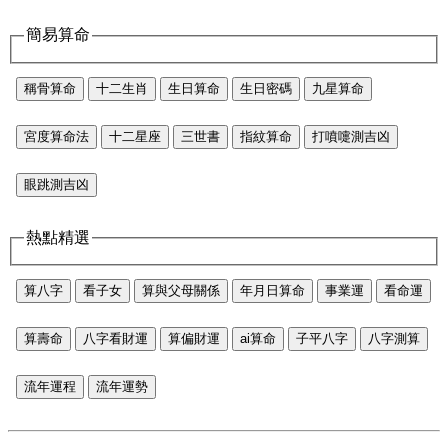
簡易算命
稱骨算命
十二生肖
生日算命
生日密碼
九星算命
宮度算命法
十二星座
三世書
指紋算命
打噴嚏測吉凶
眼跳測吉凶
熱點精選
算八字
看子女
算與父母關係
年月日算命
事業運
看命運
算壽命
八字看財運
算偏財運
ai算命
子平八字
八字測算
流年運程
流年運勢