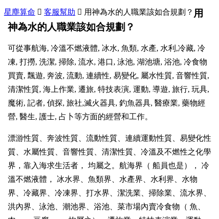
星塵算命

客服幫助

用神為水的人職業該如合規劃？
用
神為水的人職業該如合規劃？
可從事航海, 冷溫不燃液體, 冰水, 魚類, 水產, 水利,冷藏, 冷
凍, 打撈, 洗潔, 掃除, 流水, 港口, 泳池, 湖池塘, 浴池, 冷食物
買賣, 飄遊, 奔波, 流動, 連續性, 易變化, 屬水性質, 音響性質,
清潔性質, 海上作業, 遷旅, 特技表演, 運動, 導遊, 旅行, 玩具,
魔術, 記者, 偵探, 旅社,滅火器具, 釣魚器具, 醫療業, 藥物經
營, 醫生, 護士, 占卜等方面的經營和工作。
漂游性質、奔波性質、流動性質、連續運動性質、易變化性
質、水屬性質、音響性質、清潔性質、冷溫及不燃性之化學
界，靠入海求生活者， 均屬之。航海界（ 船員也是）， 冷
溫不燃液體， 冰水界、魚類界、水產界、水利界、水物
界、冷藏界、冷凍界、打水界、潔洗業、掃除業、流水界、
洪內界、泳池、潮池界、浴池、菜市場內賣冷食物（ 魚、