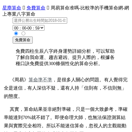
星塵算命

免費算命

周易算命准嗎-比較準的手機算命網-網
上專業八字算命
免費四柱生辰八字終身運勢詳細分析，可以幫助
了解自我命運、趨吉避凶、提升人際的，根據各
種口訣免費提供300條個性化的算命分析。
《周易》
算命準不準
，是很多人關心的問題。有人覺得完
全是迷信，有人深信不疑，還有人持「信則有，不信則無」
的態度。
其實，算命結果並非絕對準確，只是一個大致參考，準確
率能達到70%就不錯了。即便命理大師，也無法保證測算結
果與實際完全相符。所以不能迷信算命，忽視人的主觀能動