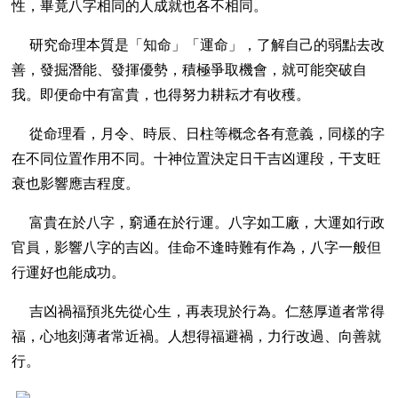
性，畢竟八字相同的人成就也各不相同。
研究命理本質是「知命」「運命」，了解自己的弱點去改
善，發掘潛能、發揮優勢，積極爭取機會，就可能突破自
我。即便命中有富貴，也得努力耕耘才有收穫。
從命理看，月令、時辰、日柱等概念各有意義，同樣的字
在不同位置作用不同。十神位置決定日干吉凶運段，干支旺
衰也影響應吉程度。
富貴在於八字，窮通在於行運。八字如工廠，大運如行政
官員，影響八字的吉凶。佳命不逢時難有作為，八字一般但
行運好也能成功。
吉凶禍福預兆先從心生，再表現於行為。仁慈厚道者常得
福，心地刻薄者常近禍。人想得福避禍，力行改過、向善就
行。