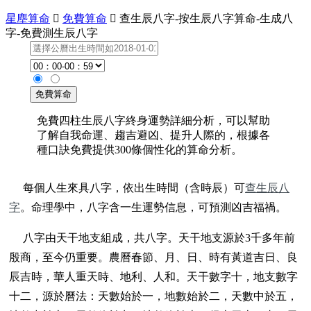
星塵算命

免費算命

查生辰八字-按生辰八字算命-生成八
字-免費測生辰八字
免費四柱生辰八字終身運勢詳細分析，可以幫助
了解自我命運、趨吉避凶、提升人際的，根據各
種口訣免費提供300條個性化的算命分析。
每個人生來具八字，依出生時間（含時辰）可
查生辰八
字
。命理學中，八字含一生運勢信息，可預測凶吉福禍。
八字由天干地支組成，共八字。天干地支源於3千多年前
殷商，至今仍重要。農曆春節、月、日、時有黃道吉日、良
辰吉時，華人重天時、地利、人和。天干數字十，地支數字
十二，源於曆法：天數始於一，地數始於二，天數中於五，