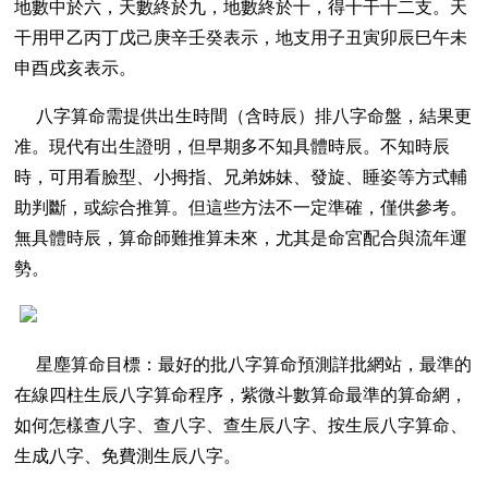
地數中於六，天數終於九，地數終於十，得十干十二支。天
干用甲乙丙丁戊己庚辛壬癸表示，地支用子丑寅卯辰巳午未
申酉戌亥表示。
八字算命需提供出生時間（含時辰）排八字命盤，結果更
准。現代有出生證明，但早期多不知具體時辰。不知時辰
時，可用看臉型、小拇指、兄弟姊妹、發旋、睡姿等方式輔
助判斷，或綜合推算。但這些方法不一定準確，僅供參考。
無具體時辰，算命師難推算未來，尤其是命宮配合與流年運
勢。
星塵算命目標：最好的批八字算命預測詳批網站，最準的
在線四柱生辰八字算命程序，紫微斗數算命最準的算命網，
如何怎樣查八字、查八字、查生辰八字、按生辰八字算命、
生成八字、免費測生辰八字。