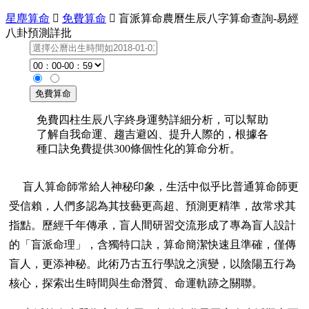
星塵算命

免費算命

盲派算命農曆生辰八字算命查詢-易經
八卦預測詳批
免費四柱生辰八字終身運勢詳細分析，可以幫助
了解自我命運、趨吉避凶、提升人際的，根據各
種口訣免費提供300條個性化的算命分析。
盲人算命師常給人神秘印象，生活中似乎比普通算命師更
受信賴，人們多認為其技藝更高超、預測更精準，故常求其
指點。歷經千年傳承，盲人間研習交流形成了專為盲人設計
的「盲派命理」，含獨特口訣，算命簡潔快速且準確，僅傳
盲人，更添神秘。此術乃古五行學說之演變，以陰陽五行為
核心，探索出生時間與生命潛質、命運軌跡之關聯。