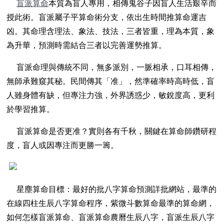
盲派算命
本質為盲人專用，相傳鬼谷子因盲人生活艱辛而
授此術。盲派屬子平算命術分支，依出生時間推算命運吉
凶。其命理含理法、象法、技法，三者皆重，理為本質，象
為升華，預測時需結合三者以完善運勢推算。
盲派命理與傳統不同，無多派別，一脈相承，口耳相傳，
無師承難窺其秘。民間傳其「准」，然準確率時高時低，盲
人雖身體有缺，但專注力強，外界誘惑少，敏銳度高，更利
於學習推算。
盲派算命是否更准？實則各有千秋，關鍵在算命師鑽研程
度，盲人或因專注而更勝一籌。
星塵算命目標：最好的批八字算命預測詳批網站，最準的
在線四柱生辰八字算命程序，紫微斗數算命最準的算命網，
如何怎樣盲派算命、盲派算命農曆生辰八字，盲派生辰八字