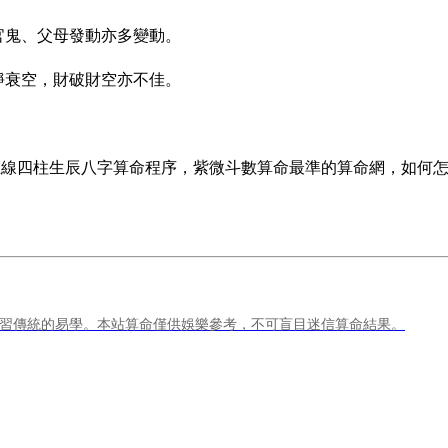
官鬼、父母發動亦多變動。
靜衰空，財破財空亦不佳。
在線四柱生辰八字算命程序，紫微斗數算命最準的算命網，如何
習傳統的易學。本站算命僅供娛樂參考，不可盲目迷信算命結果。