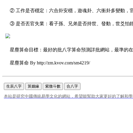
② 工作是否穩定：六合卦安穩，遊魂卦、六衝卦多變動，
③ 是否丟官失業：看子孫、兄弟是否持世、發動，世爻怕
星塵算命目標：最好的批八字算命預測詳批網站，最準的
星塵算命 By http://zm.kvov.com/sm4219/
生辰八字
算姻緣
紫微斗數
合八字
本站是研究中國傳統易學文化的網站，希望能幫助大家更好的了解和學