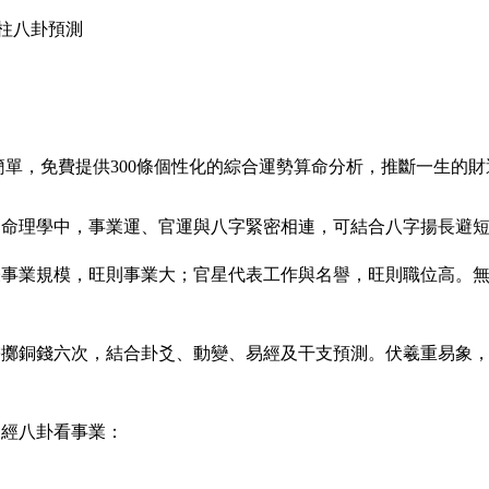
柱八卦預測
單，免費提供300條個性化的綜合運勢算命分析，推斷一生的
。命理學中，事業運、官運與八字緊密相連，可結合八字揚長避
表事業規模，旺則事業大；官星代表工作與名譽，旺則職位高。
需擲銅錢六次，結合卦爻、動變、易經及干支預測。伏羲重易象
易經八卦看事業：