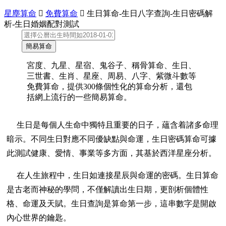
星塵算命

免費算命

生日算命-生日八字查詢-生日密碼解
析-生日婚姻配對測試
宮度、九星、星宿、鬼谷子、稱骨算命、生日、
三世書、生肖、星座、周易、八字、紫微斗數等
免費算命，提供300條個性化的算命分析，還包
括網上流行的一些簡易算命。
生日是每個人生命中獨特且重要的日子，蘊含着諸多命理
暗示。不同生日對應不同優缺點與命運，生日密碼算命可據
此測試健康、愛情、事業等多方面，其基於西洋星座分析。
在人生旅程中，生日如連接星辰與命運的密碼。生日算命
是古老而神秘的學問，不僅解讀出生日期，更剖析個體性
格、命運及天賦。生日查詢是算命第一步，這串數字是開啟
內心世界的鑰匙。