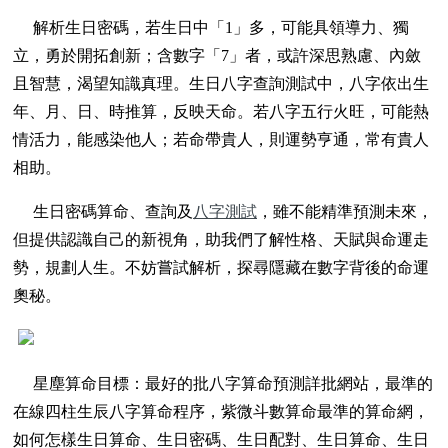
解析生日密碼，若生日中「1」多，可能具領導力、獨
立，勇於開拓創新；含數字「7」者，或許深思熟慮、內斂
且智慧，渴望知識真理。生日八字查詢測試中，八字依出生
年、月、日、時推算，反映天命。若八字五行火旺，可能熱
情活力，能感染他人；若命帶貴人，則運勢亨通，常有貴人
相助。
生日密碼算命、查詢及
八字測試
，雖不能精準預測未來，
但提供認識自己的新視角，助我們了解性格、天賦與命運走
勢，規劃人生。不妨嘗試解析，探尋隱藏在數字背後的命運
奧秘。
星塵算命目標：最好的批八字算命預測詳批網站，最準的
在線四柱生辰八字算命程序，紫微斗數算命最準的算命網，
如何怎樣生日算命、生日密碼、生日配對、生日算命、生日