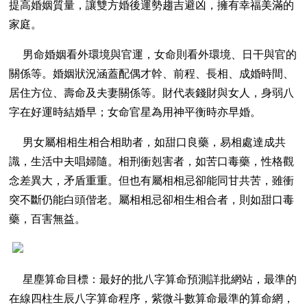
提高婚姻質量，讓雙方婚後運勢趨吉避凶，擁有幸福美滿的
家庭。
男命婚姻看外環境與官運，女命則看外環境、日干與官的
關係等。婚姻狀況涵蓋配偶才幹、前程、長相、成婚時間、
居住方位、壽命及夫妻關係等。財代表錢財與女人，身弱八
字在好運時結婚早；女命官星為用神平衡時亦早婚。
男女屬相相生相合相助者，如甜口良藥，易相處達成共
識，生活中夫唱婦隨。相刑衝剋害者，如苦口毒藥，性格觀
念差異大，矛盾重重。但也有屬相相忌卻能同甘共苦，雖衝
突不斷仍能白頭偕老。屬相相忌卻相生相合者，則如甜口毒
藥，百害無益。
星塵算命目標：最好的批八字算命預測詳批網站，最準的
在線四柱生辰八字算命程序，紫微斗數算命最準的算命網，