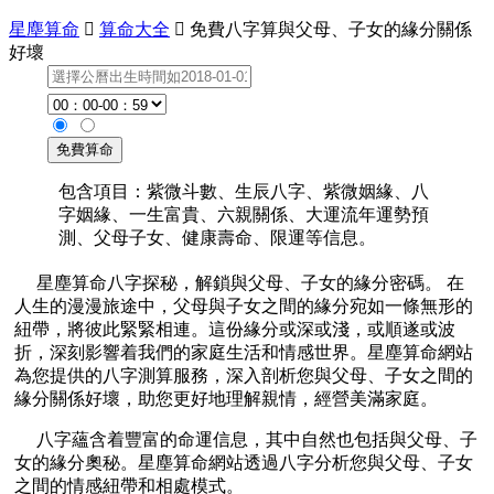
星塵算命

算命大全

免費八字算與父母、子女的緣分關係
好壞
包含項目：紫微斗數、生辰八字、紫微姻緣、八
字姻緣、一生富貴、六親關係、大運流年運勢預
測、父母子女、健康壽命、限運等信息。
星塵算命八字探秘，解鎖與父母、子女的緣分密碼。 在
人生的漫漫旅途中，父母與子女之間的緣分宛如一條無形的
紐帶，將彼此緊緊相連。這份緣分或深或淺，或順遂或波
折，深刻影響着我們的家庭生活和情感世界。星塵算命網站
為您提供的八字測算服務，深入剖析您與父母、子女之間的
緣分關係好壞，助您更好地理解親情，經營美滿家庭。
八字蘊含着豐富的命運信息，其中自然也包括與父母、子
女的緣分奧秘。星塵算命網站透過八字分析您與父母、子女
之間的情感紐帶和相處模式。