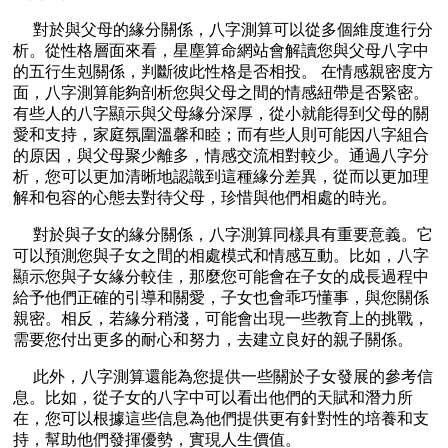
對於與父母的緣分關係，八字測算可以從多個維度進行分
析。從性格層面來看，星塵算命網站會解讀您與父母八字中
的五行生剋關係，判斷彼此性格是否相投。 在情感親密度方
面，八字測算能夠剖析您與父母之間的情感紐帶是否緊密。
有些人的八字顯示與父母緣分深厚，從小就能得到父母的關
愛和支持，家庭氛圍溫馨和睦；而有些人則可能因八字組合
的原因，與父母聚少離多，情感交流相對較少。通過八字分
析，您可以更加清晰地認識到這種緣分差異，從而以更加理
解和包容的心態去對待父母，珍惜與他們相處的時光。
對於與子女的緣分關係，八字測算同樣具有重要意義。它
可以預測您與子女之間的相處模式和情感互動。比如，八字
顯示您與子女緣分較佳，那麼您可能會在子女的成長過程中
給予他們正確的引導和關愛，子女也會乖巧懂事，與您關係
親密。相反，若緣分稍淺，可能會出現一些教育上的挑戰，
需要您付出更多的耐心和努力，去建立良好的親子關係。
此外，八字測算還能為您提供一些關於子女發展的參考信
息。比如，從子女的八字中可以看出他們的天賦和潛力所
在，您可以根據這些信息為他們提供更有針對性的培養和支
持，幫助他們發揮優勢，實現人生價值。