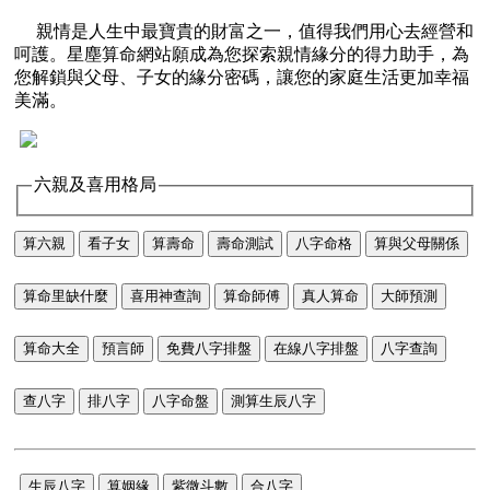
親情是人生中最寶貴的財富之一，值得我們用心去經營和
呵護。星塵算命網站願成為您探索親情緣分的得力助手，為
您解鎖與父母、子女的緣分密碼，讓您的家庭生活更加幸福
美滿。
六親及喜用格局
算六親
看子女
算壽命
壽命測試
八字命格
算與父母關係
算命里缺什麼
喜用神查詢
算命師傅
真人算命
大師預測
算命大全
預言師
免費八字排盤
在線八字排盤
八字查詢
查八字
排八字
八字命盤
測算生辰八字
生辰八字
算姻緣
紫微斗數
合八字