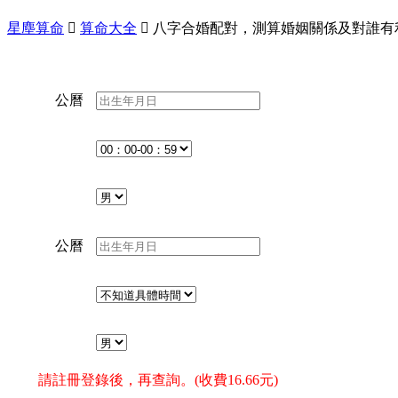
星塵算命

算命大全

八字合婚配對，測算婚姻關係及對誰有
公曆
公曆
請註冊登錄後，再查詢。(收費16.66元)