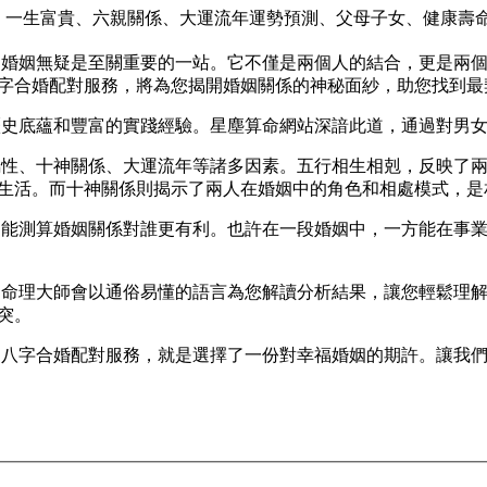
、一生富貴、六親關係、大運流年運勢預測、父母子女、健康壽
，婚姻無疑是至關重要的一站。它不僅是兩個人的結合，更是兩
字合婚配對服務，將為您揭開婚姻關係的神秘面紗，助您找到最
歷史底蘊和豐富的實踐經驗。星塵算命網站深諳此道，通過對男
屬性、十神關係、大運流年等諸多因素。五行相生相剋，反映了
生活。而十神關係則揭示了兩人在婚姻中的角色和相處模式，是
還能測算婚姻關係對誰更有利。也許在一段婚姻中，一方能在事
的命理大師會以通俗易懂的語言為您解讀分析結果，讓您輕鬆理
突。
的八字合婚配對服務，就是選擇了一份對幸福婚姻的期許。讓我