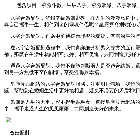
包含項目：紫微斗數、生辰八字、紫微姻緣、八字姻緣
八字合婚配對，解鎖幸福婚姻密碼。在人生的漫漫旅途中
與自己攜手一生、相伴到老的靈魂伴侶呢？星塵算命網站的八
八字合婚配對，作為中華傳統命理學的瑰寶，有着深厚的
在八字合婚配對過程中，我們會詳細分析男女雙方的五行
補，那麼在生活中就能相互扶持、相互促進，共同創造美好的
通過八字合婚配對，我們不僅能判斷兩人是否適合結婚，
到另一方無微不至的關懷，享受溫馨與幸福。
星塵算命網站的八字合婚配對服務，注重用戶體驗。我們
議，幫助您在婚姻生活中更好地相處，避免不必要的矛盾和衝
婚姻是人生的大事，容不得半點馬虎。選擇星塵算命網站
半，攜手走過人生的風風雨雨，共同創造美好的未來。
合婚配對