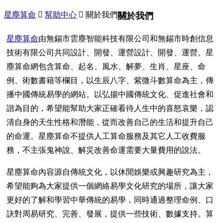
星塵算命

幫助中心

關於我們
關於我們
星塵算命
由無錫市雲塵智能科技有限公司和無錫市時創信息
技術有限公司共同設計、開發、運營設計、開發、運營。
星
塵算命網包含算命、起名、風水、解夢、生肖、星座、命
例、術數書籍等欄目，以生辰八字、紫微斗數算命為主，傳
播中國傳統易學的網站。以弘揚中國傳統文化、促進社會和
諧為目的，希望能幫助大家正確看待人生中的喜怒哀樂，認
清自身的天生性格和潛能，從而改善自己的生活和提升自己
的命運。星塵算命不提供人工算命服務及其它人工收費服
務，不主張鬼神說、解災改善命運需要大量費用的說法。
星塵算命內容源自傳統文化，以休閒娛樂或興趣研究為主，
希望能夠為大家提供一個網絡易學文化研究的場所，讓大家
更好的了解和學習中華傳統的易學，同時通過整理命例、口
訣對周易研究、完善、發展，提供一些技術、數據支持。算